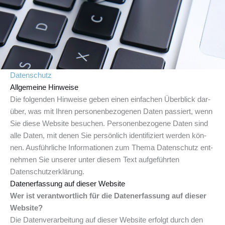
Datenschutz
Allgemeine Hinweise
Die fol­gen­den Hin­wei­se geben einen ein­fa­chen Über­blick dar­
über, was mit Ihren per­so­nen­be­zo­ge­nen Daten pas­siert, wenn
Sie die­se Web­site besu­chen. Per­so­nen­be­zo­ge­ne Daten sind
alle Daten, mit denen Sie per­sön­lich iden­ti­fi­ziert wer­den kön­
nen. Aus­führ­li­che Infor­ma­tio­nen zum The­ma Daten­schutz ent­
neh­men Sie unse­rer unter die­sem Text auf­ge­führ­ten
Datenschutzerklärung.
Daten­er­fas­sung auf die­ser Website
Wer ist ver­ant­wort­lich für die Daten­er­fas­sung auf die­ser
Website?
Die Daten­ver­ar­bei­tung auf die­ser Web­site erfolgt durch den