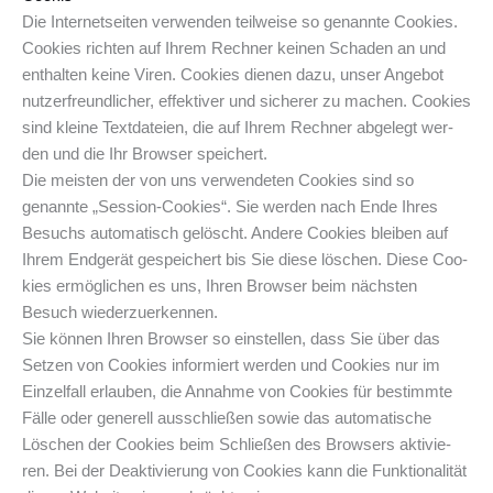
Die Inter­net­sei­ten ver­wen­den teil­wei­se so genann­te Coo­kies.
Coo­kies rich­ten auf Ihrem Rech­ner kei­nen Scha­den an und
ent­hal­ten kei­ne Viren. Coo­kies die­nen dazu, unser Ange­bot
nut­zer­freund­li­cher, effek­ti­ver und siche­rer zu machen. Coo­kies
sind klei­ne Text­da­tei­en, die auf Ihrem Rech­ner abge­legt wer­
den und die Ihr Brow­ser speichert.
Die meis­ten der von uns ver­wen­de­ten Coo­kies sind so
genann­te „Ses­si­on-Coo­kies“. Sie wer­den nach Ende Ihres
Besuchs auto­ma­tisch gelöscht. Ande­re Coo­kies blei­ben auf
Ihrem End­ge­rät gespei­chert bis Sie die­se löschen. Die­se Coo­
kies ermög­li­chen es uns, Ihren Brow­ser beim nächs­ten
Besuch wiederzuerkennen.
Sie kön­nen Ihren Brow­ser so ein­stel­len, dass Sie über das
Set­zen von Coo­kies infor­miert wer­den und Coo­kies nur im
Ein­zel­fall erlau­ben, die Annah­me von Coo­kies für bestimm­te
Fäl­le oder gene­rell aus­schlie­ßen sowie das auto­ma­ti­sche
Löschen der Coo­kies beim Schlie­ßen des Brow­sers akti­vie­
ren. Bei der Deak­ti­vie­rung von Coo­kies kann die Funk­tio­na­li­tät