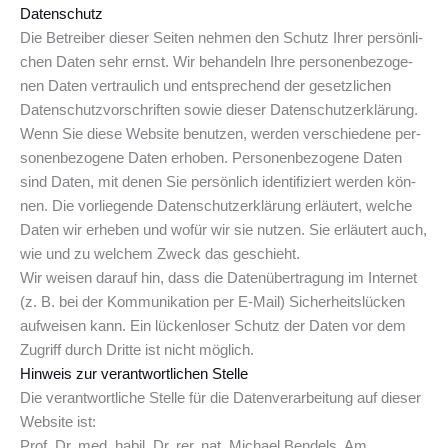
Datenschutz
Die Betrei­ber die­ser Sei­ten neh­men den Schutz Ihrer per­sön­li­
chen Daten sehr ernst. Wir behan­deln Ihre per­so­nen­be­zo­ge­
nen Daten ver­trau­lich und ent­spre­chend der gesetz­li­chen
Daten­schutz­vor­schrif­ten sowie die­ser Datenschutzerklärung.
Wenn Sie die­se Web­site benut­zen, wer­den ver­schie­de­ne per­
so­nen­be­zo­ge­ne Daten erho­ben. Per­so­nen­be­zo­ge­ne Daten
sind Daten, mit denen Sie per­sön­lich iden­ti­fi­ziert wer­den kön­
nen. Die vor­lie­gen­de Daten­schutz­er­klä­rung erläu­tert, wel­che
Daten wir erhe­ben und wofür wir sie nut­zen. Sie erläu­tert auch,
wie und zu wel­chem Zweck das geschieht.
Wir wei­sen dar­auf hin, dass die Daten­über­tra­gung im Inter­net
(z. B. bei der Kom­mu­ni­ka­ti­on per E-Mail) Sicher­heits­lü­cken
auf­wei­sen kann. Ein lücken­lo­ser Schutz der Daten vor dem
Zugriff durch Drit­te ist nicht möglich.
Hin­weis zur ver­ant­wort­li­chen Stelle
Die ver­ant­wort­li­che Stel­le für die Daten­ver­ar­bei­tung auf die­ser
Web­site ist:
Prof. Dr. med. habil. Dr. rer. nat. Michael Bendels, Am