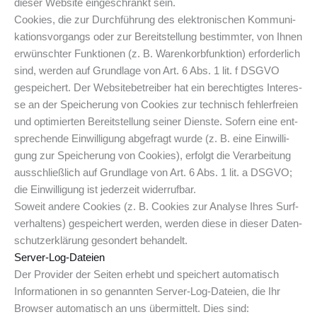
die­ser Web­site ein­ge­schränkt sein.
Coo­kies, die zur Durch­füh­rung des elek­tro­ni­schen Kom­mu­ni­
ka­ti­ons­vor­gangs oder zur Bereit­stel­lung bestimm­ter, von Ihnen
erwünsch­ter Funk­tio­nen (z. B. Waren­korb­funk­ti­on) erfor­der­lich
sind, wer­den auf Grund­la­ge von Art. 6 Abs. 1 lit. f DSGVO
gespei­chert. Der Web­site­be­trei­ber hat ein berech­tig­tes Inter­es­
se an der Spei­che­rung von Coo­kies zur tech­nisch feh­ler­frei­en
und opti­mier­ten Bereit­stel­lung sei­ner Diens­te. Sofern eine ent­
spre­chen­de Ein­wil­li­gung abge­fragt wur­de (z. B. eine Ein­wil­li­
gung zur Spei­che­rung von Coo­kies), erfolgt die Ver­ar­bei­tung
aus­schließ­lich auf Grund­la­ge von Art. 6 Abs. 1 lit. a DSGVO;
die Ein­wil­li­gung ist jeder­zeit widerrufbar.
Soweit ande­re Coo­kies (z. B. Coo­kies zur Ana­ly­se Ihres Surf­
ver­hal­tens) gespei­chert wer­den, wer­den die­se in die­ser Daten­
schutz­er­klä­rung geson­dert behandelt.
Ser­ver-Log-Datei­en
Der Pro­vi­der der Sei­ten erhebt und spei­chert auto­ma­tisch
Infor­ma­tio­nen in so genann­ten Ser­ver-Log-Datei­en, die Ihr
Brow­ser auto­ma­tisch an uns über­mit­telt. Dies sind: