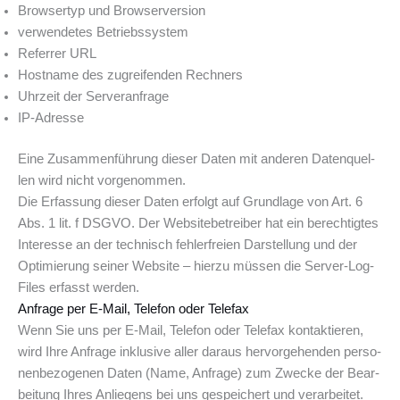
Brow­ser­typ und Browserversion
ver­wen­de­tes Betriebssystem
Refer­rer URL
Host­na­me des zugrei­fen­den Rechners
Uhr­zeit der Serveranfrage
IP-Adres­se
Eine Zusam­men­füh­rung die­ser Daten mit ande­ren Daten­quel­
len wird nicht vorgenommen.
Die Erfas­sung die­ser Daten erfolgt auf Grund­la­ge von Art. 6
Abs. 1 lit. f DSGVO. Der Web­site­be­trei­ber hat ein berech­tig­tes
Inter­es­se an der tech­nisch feh­ler­frei­en Dar­stel­lung und der
Opti­mie­rung sei­ner Web­site – hier­zu müs­sen die Ser­ver-Log-
Files erfasst werden.
Anfra­ge per E-Mail, Tele­fon oder Telefax
Wenn Sie uns per E-Mail, Tele­fon oder Tele­fax kon­tak­tie­ren,
wird Ihre Anfra­ge inklu­si­ve aller dar­aus her­vor­ge­hen­den per­so­
nen­be­zo­ge­nen Daten (Name, Anfra­ge) zum Zwe­cke der Bear­
bei­tung Ihres Anlie­gens bei uns gespei­chert und ver­ar­bei­tet.