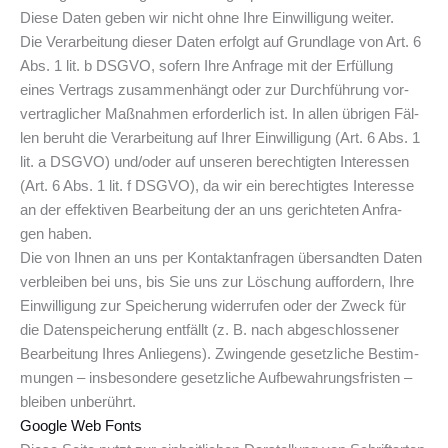
Die­se Daten geben wir nicht ohne Ihre Ein­wil­li­gung weiter.
Die Ver­ar­bei­tung die­ser Daten erfolgt auf Grund­la­ge von Art. 6
Abs. 1 lit. b DSGVO, sofern Ihre Anfra­ge mit der Erfül­lung
eines Ver­trags zusam­men­hängt oder zur Durch­füh­rung vor­
ver­trag­li­cher Maß­nah­men erfor­der­lich ist. In allen übri­gen Fäl­
len beruht die Ver­ar­bei­tung auf Ihrer Ein­wil­li­gung (Art. 6 Abs. 1
lit. a DSGVO) und/oder auf unse­ren berech­tig­ten Inter­es­sen
(Art. 6 Abs. 1 lit. f DSGVO), da wir ein berech­tig­tes Inter­es­se
an der effek­ti­ven Bear­bei­tung der an uns gerich­te­ten Anfra­
gen haben.
Die von Ihnen an uns per Kon­takt­an­fra­gen über­sand­ten Daten
ver­blei­ben bei uns, bis Sie uns zur Löschung auf­for­dern, Ihre
Ein­wil­li­gung zur Spei­che­rung wider­ru­fen oder der Zweck für
die Daten­spei­che­rung ent­fällt (z. B. nach abge­schlos­se­ner
Bear­bei­tung Ihres Anlie­gens). Zwin­gen­de gesetz­li­che Bestim­
mun­gen – ins­be­son­de­re gesetz­li­che Auf­be­wah­rungs­fris­ten –
blei­ben unberührt.
Goog­le Web Fonts