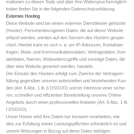
ma­tio­nen zu die­sen Tools und über Ihre Wider­spruchs­mög­lich­
kei­ten fin­den Sie in der fol­gen­den Datenschutzerklärung.
Exter­nes Hosting
Die­se Web­site wird bei einem exter­nen Dienst­leis­ter gehos­tet
(Hos­ter). Per­so­nen­be­zo­ge­nen Daten, die auf die­ser Web­site
erfasst wer­den, wer­den auf den Ser­vern des Hos­ters gespei­
chert. Hier­bei kann es sich v. a. um IP-Adres­sen, Kon­takt­an­
fra­gen, Meta- und Kom­mu­ni­ka­ti­ons­da­ten, Ver­trags­da­ten, Kon­
takt­da­ten, Namen, Web­sei­ten­zu­grif­fe und sons­ti­ge Daten, die
über eine Web­site gene­riert wer­den, handeln.
Der Ein­satz des Hos­ters erfolgt zum Zwe­cke der Ver­trags­er­
fül­lung gegen­über unse­ren poten­zi­el­len und bestehen­den Kun­
den (Art. 6 Abs. 1 lit. b DSGVO) und im Inter­es­se einer siche­
ren, schnel­len und effi­zi­en­ten Bereit­stel­lung unse­res Online-
Ange­bots durch einen pro­fes­sio­nel­len Anbie­ter (Art. 6 Abs. 1 lit.
f DSGVO).
Unser Hos­ter wird Ihre Daten nur inso­weit ver­ar­bei­ten, wie
dies zur Erfül­lung sei­ner Leis­tungs­pflich­ten erfor­der­lich ist und
unse­re Wei­sun­gen in Bezug auf die­se Daten befolgen.