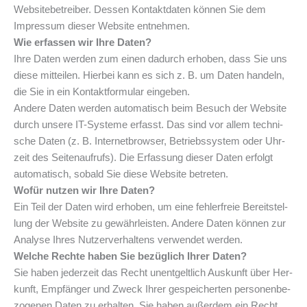
Web­site­be­trei­ber. Des­sen Kon­takt­da­ten kön­nen Sie dem
Impres­sum die­ser Web­site entnehmen.
Wie erfas­sen wir Ihre Daten?
Ihre Daten wer­den zum einen dadurch erho­ben, dass Sie uns
die­se mit­tei­len. Hier­bei kann es sich z. B. um Daten han­deln,
die Sie in ein Kon­takt­for­mu­lar eingeben.
Ande­re Daten wer­den auto­ma­tisch beim Besuch der Web­site
durch unse­re IT-Sys­te­me erfasst. Das sind vor allem tech­ni­
sche Daten (z. B. Inter­net­brow­ser, Betriebs­sys­tem oder Uhr­
zeit des Sei­ten­auf­rufs). Die Erfas­sung die­ser Daten erfolgt
auto­ma­tisch, sobald Sie die­se Web­site betreten.
Wofür nut­zen wir Ihre Daten?
Ein Teil der Daten wird erho­ben, um eine feh­ler­freie Bereit­stel­
lung der Web­site zu gewähr­leis­ten. Ande­re Daten kön­nen zur
Ana­ly­se Ihres Nut­zer­ver­hal­tens ver­wen­det werden.
Wel­che Rech­te haben Sie bezüg­lich Ihrer Daten?
Sie haben jeder­zeit das Recht unent­gelt­lich Aus­kunft über Her­
kunft, Emp­fän­ger und Zweck Ihrer gespei­cher­ten per­so­nen­be­
zo­ge­nen Daten zu erhal­ten. Sie haben außer­dem ein Recht,