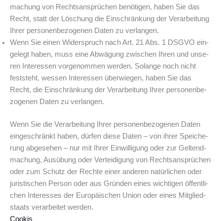
ma­chung von Rechts­an­sprü­chen benö­ti­gen, haben Sie das
Recht, statt der Löschung die Ein­schrän­kung der Ver­ar­bei­tung
Ihrer per­so­nen­be­zo­ge­nen Daten zu verlangen.
Wenn Sie einen Wider­spruch nach Art. 21 Abs. 1 DSGVO ein­
ge­legt haben, muss eine Abwä­gung zwi­schen Ihren und unse­
ren Inter­es­sen vor­ge­nom­men wer­den. Solan­ge noch nicht
fest­steht, wes­sen Inter­es­sen über­wie­gen, haben Sie das
Recht, die Ein­schrän­kung der Ver­ar­bei­tung Ihrer per­so­nen­be­
zo­ge­nen Daten zu verlangen.
Wenn Sie die Ver­ar­bei­tung Ihrer per­so­nen­be­zo­ge­nen Daten
ein­ge­schränkt haben, dür­fen die­se Daten – von ihrer Spei­che­
rung abge­se­hen – nur mit Ihrer Ein­wil­li­gung oder zur Gel­tend­
ma­chung, Aus­übung oder Ver­tei­di­gung von Rechts­an­sprü­chen
oder zum Schutz der Rech­te einer ande­ren natür­li­chen oder
juris­ti­schen Per­son oder aus Grün­den eines wich­ti­gen öffent­li­
chen Inter­es­ses der Euro­päi­schen Uni­on oder eines Mit­glied­
staats ver­ar­bei­tet werden.
Cookis