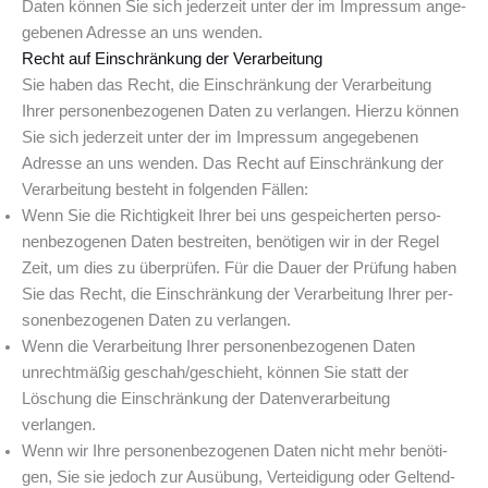
Daten kön­nen Sie sich jeder­zeit unter der im Impres­sum ange­
ge­be­nen Adres­se an uns wenden.
Recht auf Ein­schrän­kung der Verarbeitung
Sie haben das Recht, die Ein­schrän­kung der Ver­ar­bei­tung
Ihrer per­so­nen­be­zo­ge­nen Daten zu ver­lan­gen. Hier­zu kön­nen
Sie sich jeder­zeit unter der im Impres­sum ange­ge­be­nen
Adres­se an uns wen­den. Das Recht auf Ein­schrän­kung der
Ver­ar­bei­tung besteht in fol­gen­den Fällen:
Wenn Sie die Rich­tig­keit Ihrer bei uns gespei­cher­ten per­so­
nen­be­zo­ge­nen Daten bestrei­ten, benö­ti­gen wir in der Regel
Zeit, um dies zu über­prü­fen. Für die Dau­er der Prü­fung haben
Sie das Recht, die Ein­schrän­kung der Ver­ar­bei­tung Ihrer per­
so­nen­be­zo­ge­nen Daten zu verlangen.
Wenn die Ver­ar­bei­tung Ihrer per­so­nen­be­zo­ge­nen Daten
unrecht­mä­ßig geschah/geschieht, kön­nen Sie statt der
Löschung die Ein­schrän­kung der Daten­ver­ar­bei­tung
verlangen.
Wenn wir Ihre per­so­nen­be­zo­ge­nen Daten nicht mehr benö­ti­
gen, Sie sie jedoch zur Aus­übung, Ver­tei­di­gung oder Gel­tend­