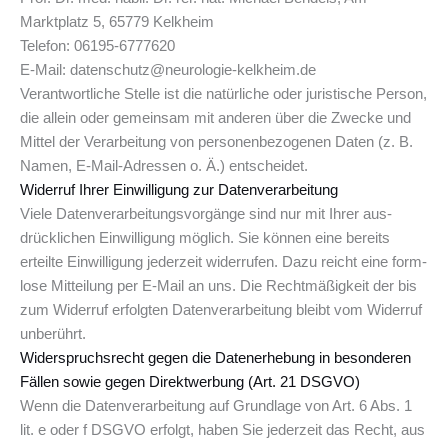
Marktplatz 5, 65779 Kelkheim
Telefon: 06195-6777620
E-Mail: datenschutz@neurologie-kelkheim.de
Ver­ant­wort­li­che Stel­le ist die natür­li­che oder juris­ti­sche Per­son,
die allein oder gemein­sam mit ande­ren über die Zwe­cke und
Mit­tel der Ver­ar­bei­tung von per­so­nen­be­zo­ge­nen Daten (z. B.
Namen, E-Mail-Adres­sen o. Ä.) entscheidet.
Wider­ruf Ihrer Ein­wil­li­gung zur Datenverarbeitung
Vie­le Daten­ver­ar­bei­tungs­vor­gän­ge sind nur mit Ihrer aus­
drück­li­chen Ein­wil­li­gung mög­lich. Sie kön­nen eine bereits
erteil­te Ein­wil­li­gung jeder­zeit wider­ru­fen. Dazu reicht eine form­
lo­se Mit­tei­lung per E-Mail an uns. Die Recht­mä­ßig­keit der bis
zum Wider­ruf erfolg­ten Daten­ver­ar­bei­tung bleibt vom Wider­ruf
unberührt.
Wider­spruchs­recht gegen die Daten­er­he­bung in beson­de­ren
Fäl­len sowie gegen Direkt­wer­bung (Art. 21 DSGVO)
Wenn die Datenverarbeitung auf Grundlage von Art. 6 Abs. 1
lit. e oder f DSGVO erfolgt, haben Sie jederzeit das Recht, aus