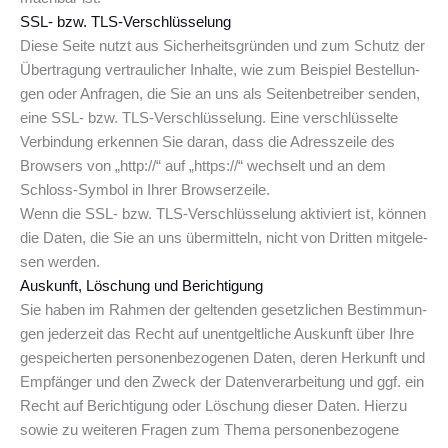
SSL- bzw. TLS-Verschlüsselung
Die­se Sei­te nutzt aus Sicher­heits­grün­den und zum Schutz der
Über­tra­gung ver­trau­li­cher Inhal­te, wie zum Bei­spiel Bestel­lun­
gen oder Anfra­gen, die Sie an uns als Sei­ten­be­trei­ber sen­den,
eine SSL- bzw. TLS-Ver­schlüs­se­lung. Eine ver­schlüs­sel­te
Ver­bin­dung erken­nen Sie dar­an, dass die Adress­zei­le des
Brow­sers von „http://“ auf „https://“ wech­selt und an dem
Schloss-Sym­bol in Ihrer Browserzeile.
Wenn die SSL- bzw. TLS-Ver­schlüs­se­lung akti­viert ist, kön­nen
die Daten, die Sie an uns über­mit­teln, nicht von Drit­ten mit­ge­le­
sen werden.
Aus­kunft, Löschung und Berichtigung
Sie haben im Rah­men der gel­ten­den gesetz­li­chen Bestim­mun­
gen jeder­zeit das Recht auf unent­gelt­li­che Aus­kunft über Ihre
gespei­cher­ten per­so­nen­be­zo­ge­nen Daten, deren Her­kunft und
Emp­fän­ger und den Zweck der Daten­ver­ar­bei­tung und ggf. ein
Recht auf Berich­ti­gung oder Löschung die­ser Daten. Hier­zu
sowie zu wei­te­ren Fra­gen zum The­ma per­so­nen­be­zo­ge­ne