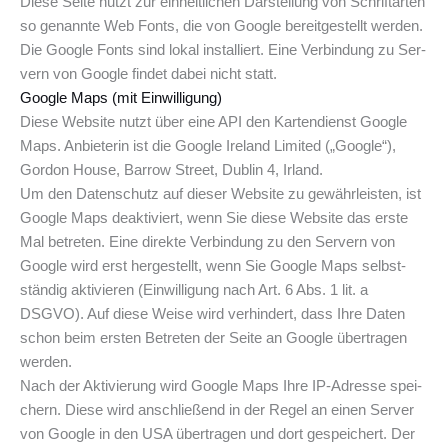
Die­se Sei­te nutzt zur ein­heit­li­chen Dar­stel­lung von Schrift­ar­ten
so genann­te Web Fonts, die von Goog­le bereit­ge­stellt wer­den.
Die Goog­le Fonts sind lokal instal­liert. Eine Ver­bin­dung zu Ser­
vern von Goog­le fin­det dabei nicht statt.
Goog­le Maps (mit Einwilligung)
Die­se Web­site nutzt über eine API den Kar­ten­dienst Goog­le
Maps. Anbie­te­rin ist die Goog­le Ire­land Limi­t­ed („Goog­le“),
Gor­don House, Bar­row Street, Dub­lin 4, Irland.
Um den Daten­schutz auf die­ser Web­site zu gewähr­leis­ten, ist
Goog­le Maps deak­ti­viert, wenn Sie die­se Web­site das ers­te
Mal betre­ten. Eine direk­te Ver­bin­dung zu den Ser­vern von
Goog­le wird erst her­ge­stellt, wenn Sie Goog­le Maps selbst­
stän­dig akti­vie­ren (Ein­wil­li­gung nach Art. 6 Abs. 1 lit. a
DSGVO). Auf die­se Wei­se wird ver­hin­dert, dass Ihre Daten
schon beim ers­ten Betre­ten der Sei­te an Goog­le über­tra­gen
werden.
Nach der Akti­vie­rung wird Goog­le Maps Ihre IP-Adres­se spei­
chern. Die­se wird anschlie­ßend in der Regel an einen Ser­ver
von Goog­le in den USA über­tra­gen und dort gespei­chert. Der