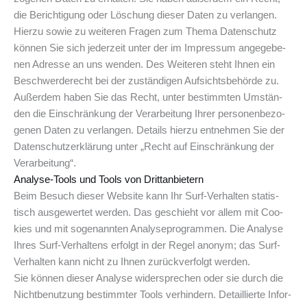
die Berich­ti­gung oder Löschung die­ser Daten zu ver­lan­gen.
Hier­zu sowie zu wei­te­ren Fra­gen zum The­ma Daten­schutz
kön­nen Sie sich jeder­zeit unter der im Impres­sum ange­ge­be­
nen Adres­se an uns wen­den. Des Wei­te­ren steht Ihnen ein
Beschwer­de­recht bei der zustän­di­gen Auf­sichts­be­hör­de zu.
Außer­dem haben Sie das Recht, unter bestimm­ten Umstän­
den die Ein­schrän­kung der Ver­ar­bei­tung Ihrer per­so­nen­be­zo­
ge­nen Daten zu ver­lan­gen. Details hier­zu ent­neh­men Sie der
Daten­schutz­er­klä­rung unter „Recht auf Ein­schrän­kung der
Verarbeitung“.
Ana­ly­se-Tools und Tools von Drittanbietern
Beim Besuch die­ser Web­site kann Ihr Surf-Ver­hal­ten sta­tis­
tisch aus­ge­wer­tet wer­den. Das geschieht vor allem mit Coo­
kies und mit soge­nann­ten Ana­ly­se­pro­gram­men. Die Ana­ly­se
Ihres Surf-Ver­hal­tens erfolgt in der Regel anonym; das Surf-
Ver­hal­ten kann nicht zu Ihnen zurück­ver­folgt werden.
Sie kön­nen die­ser Ana­ly­se wider­spre­chen oder sie durch die
Nicht­be­nut­zung bestimm­ter Tools ver­hin­dern. Detail­lier­te Infor­