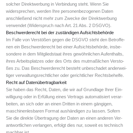
solcher Direktwerbung in Verbindung steht. Wenn Sie
widersprechen, werden Ihre personenbezogenen Daten
anschließend nicht mehr zum Zwecke der Direktwerbung
verwendet (Widerspruch nach Art. 21 Abs. 2 DSGVO).
Beschwer­de­recht bei der zustän­di­gen Aufsichtsbehörde
Im Fal­le von Ver­stö­ßen gegen die DSGVO steht den Betrof­fe­
nen ein Beschwer­de­recht bei einer Auf­sichts­be­hör­de, ins­be­
son­de­re in dem Mit­glied­staat ihres gewöhn­li­chen Auf­ent­halts,
ihres Arbeits­plat­zes oder des Orts des mut­maß­li­chen Ver­sto­
ßes zu. Das Beschwer­de­recht besteht unbe­scha­det ander­wei­
ti­ger ver­wal­tungs­recht­li­cher oder gericht­li­cher Rechtsbehelfe.
Recht auf Datenübertragbarkeit
Sie haben das Recht, Daten, die wir auf Grund­la­ge Ihrer Ein­
wil­li­gung oder in Erfül­lung eines Ver­trags auto­ma­ti­siert ver­ar­
bei­ten, an sich oder an einen Drit­ten in einem gän­gi­gen,
maschi­nen­les­ba­ren For­mat aus­hän­di­gen zu las­sen. Sofern
Sie die direk­te Über­tra­gung der Daten an einen ande­ren Ver­
ant­wort­li­chen ver­lan­gen, erfolgt dies nur, soweit es tech­nisch
mach­bar ist.